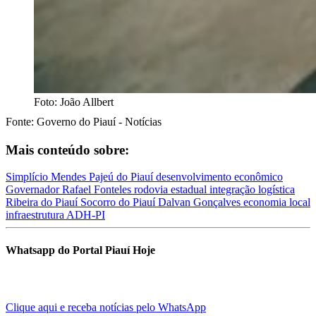
Foto: João Allbert
Fonte: Governo do Piauí - Notícias
Mais conteúdo sobre:
Simplício Mendes
Pajeú do Piauí
desenvolvimento econômico
Governador Rafael Fonteles
rodovia estadual
integração logística
Ribeira do Piauí
Socorro do Piauí
Dalvan Gonçalves
economia local
infraestrutura
ADH-PI
Whatsapp do Portal Piauí Hoje
Clique aqui e receba notícias pelo WhatsApp