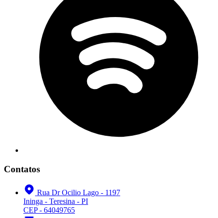
Contatos
Rua Dr Ocilio Lago - 1197
Ininga - Teresina - PI
CEP - 64049765