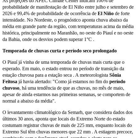
As projeções do APEC Climate Center indicam 100% de
probabilidade de manifestação de El Niño entre julho e setembro de
2026 e 99,4% de probabilidade de ocorrência de
El Niño
de forte
intensidade. No Nordeste, o prognóstico aponta chuva abaixo da
média em grande parte da região, com temperaturas acima da média
histórica, principalmente no Maranhão, no oeste do Piauí e no oeste
da Bahia, onde os desvios podem superar 1°C .
Temporada de chuvas curta e período seco prolongado
O Piauí já vinha de uma temporada de chuvas mais curta que o
esperado. Em maio, o estado entrou no período de transição da
estação chuvosa para a estação seca . A meteorologista
Sônia
Feitosa
já havia alertado: "Como já estamos no fim do
período
chuvoso
, há uma tendência de que as chuvas, no mês de maio,
apesar de ainda estarmos nas primeiras semanas, se comportem de
normal a abaixo da média".
O levantamento climatológico da Semarh, que considera dados dos
últimos 30 anos, aponta que locais do Extremo Norte do estado
costumam registrar chuvas de mais de 225 mm, enquanto locais do
Extremo Sul têm chuvas menores que 22 mm . A estiagem precoce,