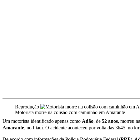
Reprodução
Motorista morre na colisão com caminhão em Amarante
Um motorista identificado apenas como
Adão
, de
52
anos
, morreu na
Amarante
, no Piauí. O acidente aconteceu por volta das 3h45, no k
De acordo com informações da Polícia Rodoviária Federal (
PRF
), A