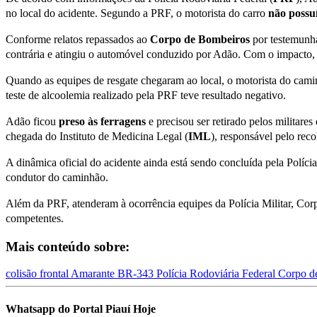
no local do acidente. Segundo a PRF, o motorista do carro
não possuí
Conforme relatos repassados ao
C
orpo de
Bombeiros
por testemunha
contrária e atingiu o automóvel conduzido por Adão. Com o impacto,
Quando as equipes de resgate chegaram ao local, o motorista do cami
teste de alcoolemia realizado pela PRF teve resultado negativo.
Adão ficou
preso às ferragens
e precisou ser retirado pelos militar
chegada do Instituto de Medicina Legal (
IML
), responsável pelo rec
A dinâmica oficial do acidente ainda está sendo concluída pela Políc
condutor do caminhão.
Além da PRF, atenderam à ocorrência equipes da Polícia Militar, Corp
competentes.
Mais conteúdo sobre:
colisão frontal
Amarante
BR-343
Polícia Rodoviária Federal
Corpo d
Whatsapp do Portal Piauí Hoje