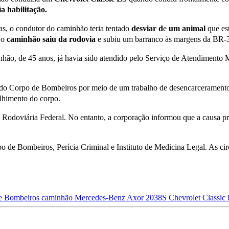
a habilitação.
s, o condutor do caminhão teria tentado
desviar
d
e
um
animal
que es
 o
caminhão saiu da rodovia
e subiu um barranco às margens da BR-
nhão, de 45 anos, já havia sido atendido pelo Serviço de Atendimento 
es do Corpo de Bombeiros por meio de um trabalho de desencarceramento
olhimento do corpo.
ia Rodoviária Federal. No entanto, a corporação informou que a causa pr
o de Bombeiros, Perícia Criminal e Instituto de Medicina Legal. As circ
e Bombeiros
caminhão Mercedes-Benz Axor 2038S
Chevrolet Classic