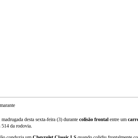
 madrugada desta sexta-feira (3) durante
colisão frontal
entre um
carr
m 514 da rodovia.
dão conduzia um
Chevrolet Classic LS
quando colidiu frontalmente 