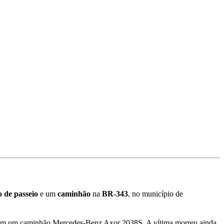
o
de
passeio
e um
caminhão
na
BR-343
, no município de
com um caminhão Mercedes-Benz Axor 2038S. A vítima morreu ainda