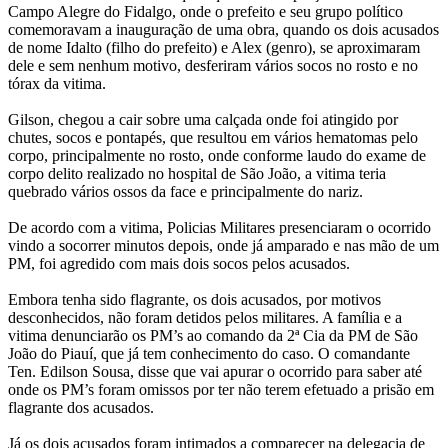
Campo Alegre do Fidalgo, onde o prefeito e seu grupo político
comemoravam a inauguração de uma obra, quando os dois acusados
de nome Idalto (filho do prefeito) e Alex (genro), se aproximaram
dele e sem nenhum motivo, desferiram vários socos no rosto e no
tórax da vitima.
Gilson, chegou a cair sobre uma calçada onde foi atingido por
chutes, socos e pontapés, que resultou em vários hematomas pelo
corpo, principalmente no rosto, onde conforme laudo do exame de
corpo delito realizado no hospital de São João, a vitima teria
quebrado vários ossos da face e principalmente do nariz.
De acordo com a vitima, Policias Militares presenciaram o ocorrido
vindo a socorrer minutos depois, onde já amparado e nas mão de um
PM, foi agredido com mais dois socos pelos acusados.
Embora tenha sido flagrante, os dois acusados, por motivos
desconhecidos, não foram detidos pelos militares. A família e a
vitima denunciarão os PM’s ao comando da 2ª Cia da PM de São
João do Piauí, que já tem conhecimento do caso. O comandante
Ten. Edilson Sousa, disse que vai apurar o ocorrido para saber até
onde os PM’s foram omissos por ter não terem efetuado a prisão em
flagrante dos acusados.
Já os dois acusados foram intimados a comparecer na delegacia de