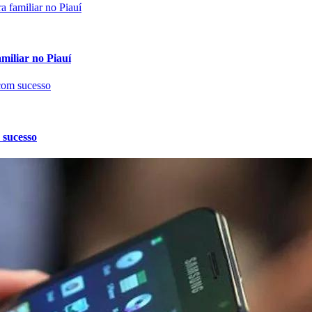
amiliar no Piauí
 sucesso