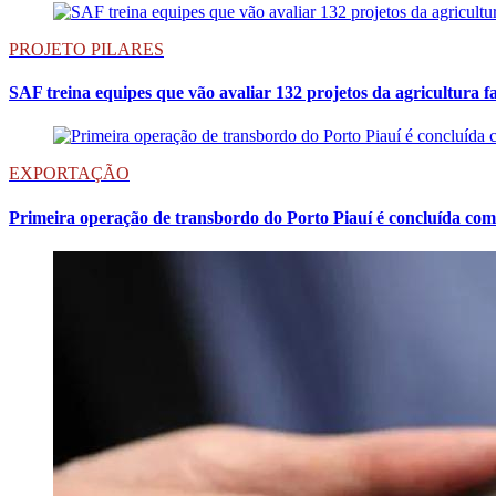
PROJETO PILARES
SAF treina equipes que vão avaliar 132 projetos da agricultura f
EXPORTAÇÃO
Primeira operação de transbordo do Porto Piauí é concluída com