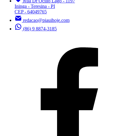
Rua Dr Ocilio Lago - 1197
Ininga - Teresina - PI
CEP - 64049765
redacao@piauihoje.com
(86) 9 8874-3185