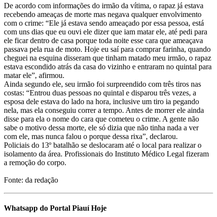
De acordo com informações do irmão da vítima, o rapaz já estava
recebendo ameaças de morte mas negava qualquer envolvimento
com o crime: “Ele já estava sendo ameaçado por essa pessoa, está
com uns dias que eu ouvi ele dizer que iam matar ele, até pedi para
ele ficar dentro de casa porque toda noite esse cara que ameaçava
passava pela rua de moto. Hoje eu saí para comprar farinha, quando
cheguei na esquina disseram que tinham matado meu irmão, o rapaz
estava escondido atrás da casa do vizinho e entraram no quintal para
matar ele”, afirmou.
Ainda segundo ele, seu irmão foi surpreendido com três tiros nas
costas: “Entrou duas pessoas no quintal e disparou três vezes, a
esposa dele estava do lado na hora, inclusive um tiro ia pegando
nela, mas ela conseguiu correr a tempo. Antes de morrer ele ainda
disse para ela o nome do cara que cometeu o crime. A gente não
sabe o motivo dessa morte, ele só dizia que não tinha nada a ver
com ele, mas nunca falou o porque dessa rixa”, declarou.
Policiais do 13º batalhão se deslocaram até o local para realizar o
isolamento da área. Profissionais do Instituto Médico Legal fizeram
a remoção do corpo.
Fonte: da redação
Whatsapp do Portal Piauí Hoje