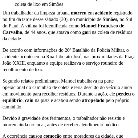
coleta de lixo em Simões
Um trabalhador da limpeza urbana
morreu
em
acidente
registrado
no fim da tarde desse sábado (30), no município de
Simões
, no Sul
do Piauí. A vítima foi identificada como
Manoel Francisco de
Carvalho
, de 44 anos, que atuava como
gari
na coleta de resíduos
da cidade.
De acordo com informações do 20º Batalhão da Polícia Militar, o
acidente aconteceu na Rua Liberato José, nas proximidades da Praça
João XXIII, enquanto a equipe realizava o serviço rotineiro de
recolhimento de lixo.
Segundo relatos preliminares, Manoel trabalhava na parte
operacional do caminhão de coleta e teria descido do veículo ainda
em movimento para recolher resíduos. Durante a ação, ele
perdeu o
equilíbri
o,
caiu
na pista e acabou sendo
atropelado
pelo próprio
caminhão.
Devido à gravidade dos ferimentos, o trabalhador não resistiu e
morreu ainda no local, antes de receber atendimento médico.
A ocorrência causou
comoção
entre moradores da cidade, que