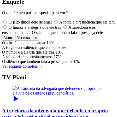
Enquete
O que faz seu pai ser especial para você
O jeito único dele de amar
A força e a resiliência que ele tem
O humor e a alegria que ele traz
A sabedoria e os
ensinamentos
O silêncio que também fala a presença dele
Votar
Ver resultado
O jeito único dele de amar
18%
A força e a resiliência que ele tem
36%
O humor e a alegria que ele traz
18%
A sabedoria e os ensinamentos
27%
O silêncio que também fala a presença dele
0%
Ver enquete completa →
TV Piauí
A trajetória da advogada que defendeu o próprio
pai e a luta pelos direitos previdenciários.