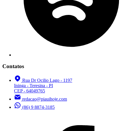
Contatos
Rua Dr Ocilio Lago - 1197
Ininga - Teresina - PI
CEP - 64049765
redacao@piauihoje.com
(86) 9 8874-3185