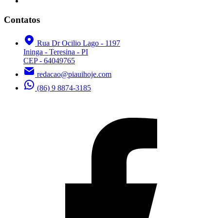
Contatos
Rua Dr Ocilio Lago - 1197
Ininga - Teresina - PI
CEP - 64049765
redacao@piauihoje.com
(86) 9 8874-3185