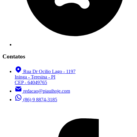
Contatos
Rua Dr Ocilio Lago - 1197
Ininga - Teresina - PI
CEP - 64049765
redacao@piauihoje.com
(86) 9 8874-3185