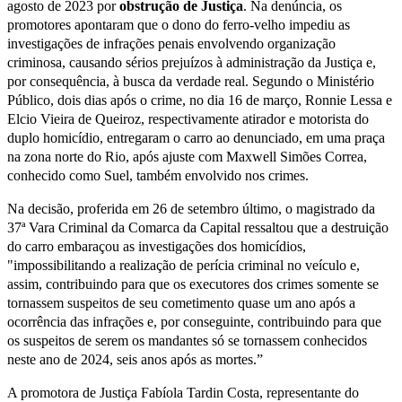
agosto de 2023 por
obstrução de Justiça
. Na denúncia, os
promotores apontaram que o dono do ferro-velho impediu as
investigações de infrações penais envolvendo organização
criminosa, causando sérios prejuízos à administração da Justiça e,
por consequência, à busca da verdade real. Segundo o Ministério
Público, dois dias após o crime, no dia 16 de março, Ronnie Lessa e
Elcio Vieira de Queiroz, respectivamente atirador e motorista do
duplo homicídio, entregaram o carro ao denunciado, em uma praça
na zona norte do Rio, após ajuste com Maxwell Simões Correa,
conhecido como Suel, também envolvido nos crimes.
Na decisão, proferida em 26 de setembro último, o magistrado da
37ª Vara Criminal da Comarca da Capital ressaltou que a destruição
do carro embaraçou as investigações dos homicídios,
"impossibilitando a realização de perícia criminal no veículo e,
assim, contribuindo para que os executores dos crimes somente se
tornassem suspeitos de seu cometimento quase um ano após a
ocorrência das infrações e, por conseguinte, contribuindo para que
os suspeitos de serem os mandantes só se tornassem conhecidos
neste ano de 2024, seis anos após as mortes.”
A promotora de Justiça Fabíola Tardin Costa, representante do