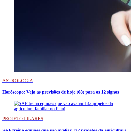
ASTROLOGIA
Horóscopo: Veja as previsões de hoje (08) para os 12 signos
PROJETO PILARES
SAF treina equipes que vão avaliar 132 projetos da agricultura