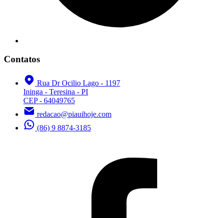
Contatos
Rua Dr Ocilio Lago - 1197
Ininga - Teresina - PI
CEP - 64049765
redacao@piauihoje.com
(86) 9 8874-3185