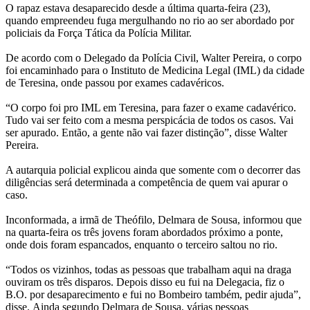
O rapaz estava desaparecido desde a última quarta-feira (23),
quando empreendeu fuga mergulhando no rio ao ser abordado por
policiais da Força Tática da Polícia Militar.
De acordo com o Delegado da Polícia Civil, Walter Pereira, o corpo
foi encaminhado para o Instituto de Medicina Legal (IML) da cidade
de Teresina, onde passou por exames cadavéricos.
“O corpo foi pro IML em Teresina, para fazer o exame cadavérico.
Tudo vai ser feito com a mesma perspicácia de todos os casos. Vai
ser apurado. Então, a gente não vai fazer distinção”, disse Walter
Pereira.
A autarquia policial explicou ainda que somente com o decorrer das
diligências será determinada a competência de quem vai apurar o
caso.
Inconformada, a irmã de Theófilo, Delmara de Sousa, informou que
na quarta-feira os três jovens foram abordados próximo a ponte,
onde dois foram espancados, enquanto o terceiro saltou no rio.
“Todos os vizinhos, todas as pessoas que trabalham aqui na draga
ouviram os três disparos. Depois disso eu fui na Delegacia, fiz o
B.O. por desaparecimento e fui no Bombeiro também, pedir ajuda”,
disse. Ainda segundo Delmara de Sousa, várias pessoas