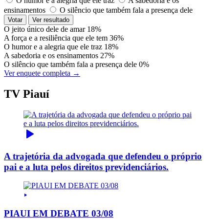
O humor e a alegria que ele traz
A sabedoria e os
ensinamentos
O silêncio que também fala a presença dele
Votar
Ver resultado
O jeito único dele de amar
18%
A força e a resiliência que ele tem
36%
O humor e a alegria que ele traz
18%
A sabedoria e os ensinamentos
27%
O silêncio que também fala a presença dele
0%
Ver enquete completa →
TV Piauí
A trajetória da advogada que defendeu o próprio
pai e a luta pelos direitos previdenciários.
PIAUI EM DEBATE 03/08