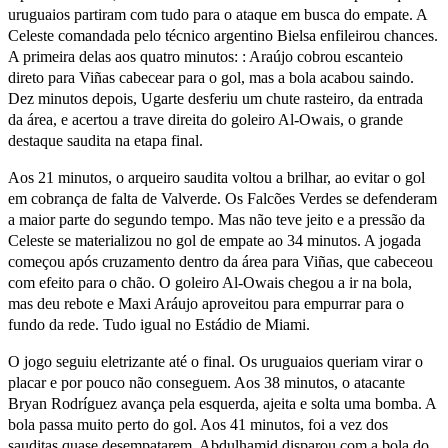
uruguaios partiram com tudo para o ataque em busca do empate. A
Celeste comandada pelo técnico argentino Bielsa enfileirou chances.
A primeira delas aos quatro minutos: : Araújo cobrou escanteio
direto para Viñas cabecear para o gol, mas a bola acabou saindo.
Dez minutos depois, Ugarte desferiu um chute rasteiro, da entrada
da área, e acertou a trave direita do goleiro Al-Owais, o grande
destaque saudita na etapa final.
Aos 21 minutos, o arqueiro saudita voltou a brilhar, ao evitar o gol
em cobrança de falta de Valverde. Os Falcões Verdes se defenderam
a maior parte do segundo tempo. Mas não teve jeito e a pressão da
Celeste se materializou no gol de empate ao 34 minutos. A jogada
começou após cruzamento dentro da área para Viñas, que cabeceou
com efeito para o chão. O goleiro Al-Owais chegou a ir na bola,
mas deu rebote e Maxi Aráujo aproveitou para empurrar para o
fundo da rede. Tudo igual no Estádio de Miami.
O jogo seguiu eletrizante até o final. Os uruguaios queriam virar o
placar e por pouco não conseguem. Aos 38 minutos, o atacante
Bryan Rodríguez avança pela esquerda, ajeita e solta uma bomba. A
bola passa muito perto do gol. Aos 41 minutos, foi a vez dos
sauditas quase desempatarem. Abdulhamid disparou com a bola do