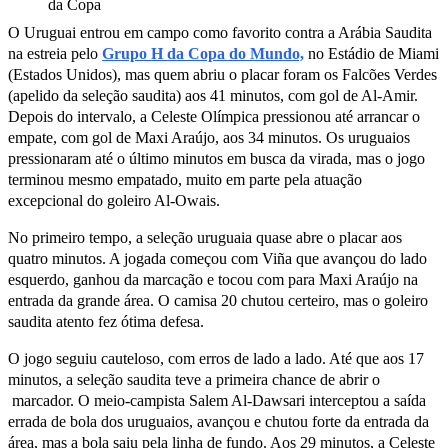
O Uruguai entrou em campo como favorito contra a Arábia Saudita
na estreia pelo
Grupo H da Copa do Mundo,
no Estádio de Miami
(Estados Unidos), mas quem abriu o placar foram os Falcões Verdes
(apelido da seleção saudita) aos 41 minutos, com gol de Al-Amir.
Depois do intervalo, a Celeste Olímpica pressionou até arrancar o
empate, com gol de Maxi Araújo, aos 34 minutos. Os uruguaios
pressionaram até o último minutos em busca da virada, mas o jogo
terminou mesmo empatado, muito em parte pela atuação
excepcional do goleiro Al-Owais.
No primeiro tempo, a seleção uruguaia quase abre o placar aos
quatro minutos. A jogada começou com Viña que avançou do lado
esquerdo, ganhou da marcação e tocou com para Maxi Araújo na
entrada da grande área. O camisa 20 chutou certeiro, mas o goleiro
saudita atento fez ótima defesa.
O jogo seguiu cauteloso, com erros de lado a lado. Até que aos 17
minutos, a seleção saudita teve a primeira chance de abrir o
marcador. O meio-campista Salem Al-Dawsari interceptou a saída
errada de bola dos uruguaios, avançou e chutou forte da entrada da
área, mas a bola saiu pela linha de fundo. Aos 29 minutos, a Celeste