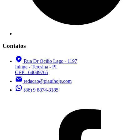
Contatos
Rua Dr Ocilio Lago - 1197
Ininga - Teresina - PI
CEP - 64049765
redacao@piauihoje.com
(86) 9 8874-3185