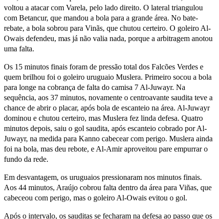
voltou a atacar com Varela, pelo lado direito. O lateral triangulou
com Betancur, que mandou a bola para a grande área. No bate-
rebate, a bola sobrou para Vinãs, que chutou certeiro. O goleiro Al-
Owais defendeu, mas já não valia nada, porque a arbitragem anotou
uma falta.
Os 15 minutos finais foram de pressão total dos Falcões Verdes e
quem brilhou foi o goleiro uruguaio Muslera. Primeiro socou a bola
para longe na cobrança de falta do camisa 7 Al-Juwayr. Na
sequência, aos 37 minutos, novamente o centroavante saudita teve a
chance de abrir o placar, após bola de escanteio na área. Al-Juwayr
dominou e chutou certeiro, mas Muslera fez linda defesa. Quatro
minutos depois, saiu o gol saudita, após escanteio cobrado por Al-
Juwayr, na medida para Kanno cabecear com perigo. Muslera ainda
foi na bola, mas deu rebote, e Al-Amir aproveitou pare empurrar o
fundo da rede.
Em desvantagem, os uruguaios pressionaram nos minutos finais.
Aos 44 minutos, Araújo cobrou falta dentro da área para Viñas, que
cabeceou com perigo, mas o goleiro Al-Owais evitou o gol.
Após o intervalo, os sauditas se fecharam na defesa ao passo que os