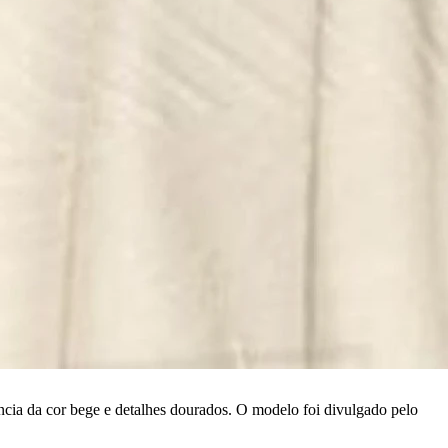
ia da cor bege e detalhes dourados. O modelo foi divulgado pelo