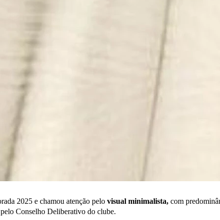
orada 2025 e chamou atenção pelo
visual minimalista,
com predominânc
pelo Conselho Deliberativo do clube.