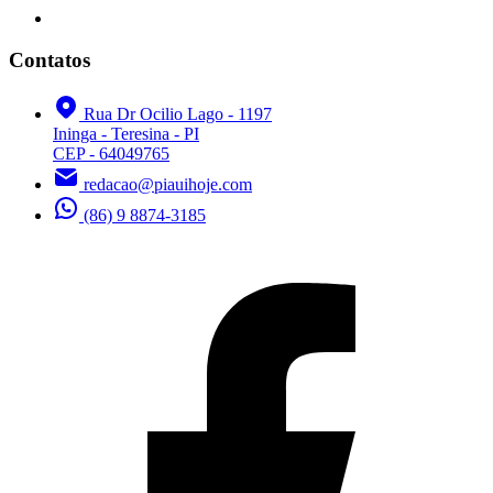
Contatos
Rua Dr Ocilio Lago - 1197
Ininga - Teresina - PI
CEP - 64049765
redacao@piauihoje.com
(86) 9 8874-3185