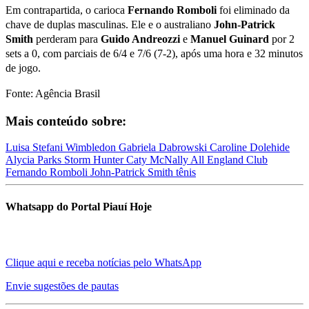
Em contrapartida, o carioca
Fernando Romboli
foi eliminado da
chave de duplas masculinas. Ele e o australiano
John-Patrick
Smith
perderam para
Guido Andreozzi
e
Manuel Guinard
por 2
sets a 0, com parciais de 6/4 e 7/6 (7-2), após uma hora e 32 minutos
de jogo.
Fonte: Agência Brasil
Mais conteúdo sobre:
Luisa Stefani
Wimbledon
Gabriela Dabrowski
Caroline Dolehide
Alycia Parks
Storm Hunter
Caty McNally
All England Club
Fernando Romboli
John-Patrick Smith
tênis
Whatsapp do Portal Piauí Hoje
Clique aqui e receba notícias pelo WhatsApp
Envie sugestões de pautas