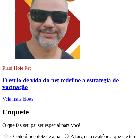
Piauí Hoje Pet
O estilo de vida do pet redefine a estratégia de
vacinação
Veja mais blogs
Enquete
O que faz seu pai ser especial para você
O jeito único dele de amar
A força e a resiliência que ele tem