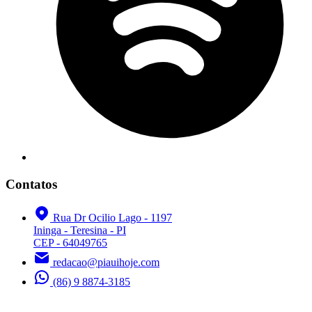
Contatos
Rua Dr Ocilio Lago - 1197
Ininga - Teresina - PI
CEP - 64049765
redacao@piauihoje.com
(86) 9 8874-3185