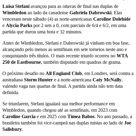
Luisa Stefani
avançou para as oitavas de final nas duplas de
Wimbledon
ao lado da canadense
Gabriela Dabrowski
. Elas
venceram neste sábado (4) as norte-americanas
Caroline Dolehide
e
Alycia Parks
por 2 sets a 0, com parciais de 6/4 e 6/2, em uma
partida que durou uma hora e 32 minutos.
Antes de Wimbledon, Stefani e Dabrowski já vinham em boa fase,
alcançando pelo menos as semifinais em sete torneios neste ano e
conquistando três títulos. O mais recente triunfo ocorreu no
WTA
250 de Eastbourne
, também disputado em quadras de grama.
O próximo desafio no
All England Club
, em Londres, será contra a
australiana
Storm Hunter
e a norte-americana
Caty McNally
,
valendo vaga nas quartas de final. A partida ainda não tem data
definida.
Se triunfarem, Stefani igualará sua melhor performance em
Wimbledon, quando chegou até as semifinais, em 2023 com
Caroline Garcia
e em 2025 com
Tímea Babos
. No ano passado, a
brasileira também foi vice-campeã nas duplas mistas ao lado de
Joe
Salisbury
.