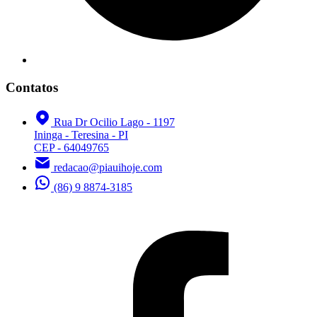
Contatos
Rua Dr Ocilio Lago - 1197
Ininga - Teresina - PI
CEP - 64049765
redacao@piauihoje.com
(86) 9 8874-3185