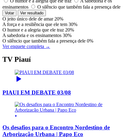
O humor e a alegria que ele traz
A sabedoria e os
ensinamentos
O silêncio que também fala a presença dele
Votar
Ver resultado
O jeito único dele de amar
20%
A força e a resiliência que ele tem
30%
O humor e a alegria que ele traz
20%
A sabedoria e os ensinamentos
30%
O silêncio que também fala a presença dele
0%
Ver enquete completa →
TV Piauí
PIAUI EM DEBATE 03/08
Os desafios para o Encontro Nordestino de
Arborização Urbana | Papo Eco