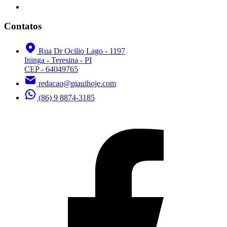
Contatos
Rua Dr Ocilio Lago - 1197
Ininga - Teresina - PI
CEP - 64049765
redacao@piauihoje.com
(86) 9 8874-3185