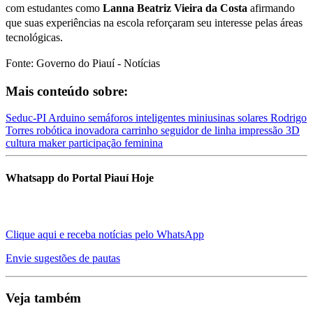
com estudantes como
Lanna Beatriz Vieira da Costa
afirmando
que suas experiências na escola reforçaram seu interesse pelas áreas
tecnológicas.
Fonte: Governo do Piauí - Notícias
Mais conteúdo sobre:
Seduc-PI
Arduino
semáforos inteligentes
miniusinas solares
Rodrigo
Torres
robótica inovadora
carrinho seguidor de linha
impressão 3D
cultura maker
participação feminina
Whatsapp do Portal Piauí Hoje
Clique aqui e receba notícias pelo WhatsApp
Envie sugestões de pautas
Veja também