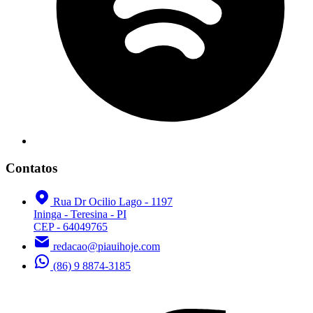
Contatos
Rua Dr Ocilio Lago - 1197
Ininga - Teresina - PI
CEP - 64049765
redacao@piauihoje.com
(86) 9 8874-3185