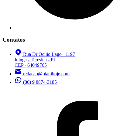
Contatos
Rua Dr Ocilio Lago - 1197
Ininga - Teresina - PI
CEP - 64049765
redacao@piauihoje.com
(86) 9 8874-3185