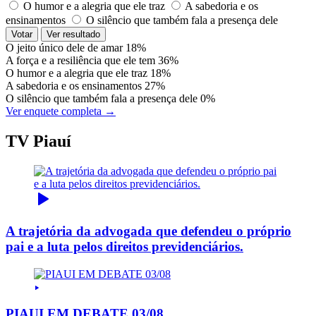
O humor e a alegria que ele traz
A sabedoria e os
ensinamentos
O silêncio que também fala a presença dele
Votar
Ver resultado
O jeito único dele de amar
18%
A força e a resiliência que ele tem
36%
O humor e a alegria que ele traz
18%
A sabedoria e os ensinamentos
27%
O silêncio que também fala a presença dele
0%
Ver enquete completa →
TV Piauí
A trajetória da advogada que defendeu o próprio
pai e a luta pelos direitos previdenciários.
PIAUI EM DEBATE 03/08