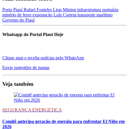
Porto Piauí
Rafael Fonteles
Lion Mining
infraestrutura portuária
minério de ferro
exportação
Luís Correia
transporte marítimo
Governo do Piauí
Whatsapp do Portal Piauí Hoje
Clique aqui e receba notícias pelo WhatsApp
Envie sugestões de pautas
Veja também
SEGURANÇA ENERGETICA
Comitê antecipa geração de energia para enfrentar El Niño em
2026