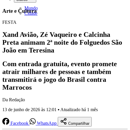
Mundo
Arte e Cultura
Cidade
FESTA
Xand Avião, Zé Vaqueiro e Calcinha
Preta animam 2ª noite do Folguedos São
João em Teresina
Com entrada gratuita, evento promete
atrair milhares de pessoas e também
transmitirá o jogo do Brasil contra
Marrocos
Da Redação
13 de junho de 2026 às 12:01 ▪ Atualizado há 1 mês
Facebook
WhatsApp
Compartilhar