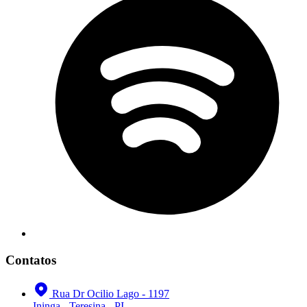
Contatos
Rua Dr Ocilio Lago - 1197
Ininga - Teresina - PI