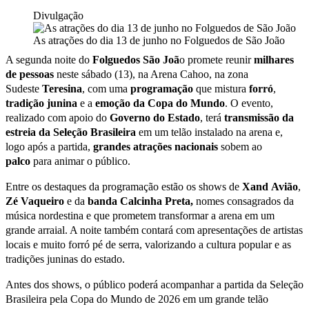
Divulgação
As atrações do dia 13 de junho no Folguedos de São João
A segunda noite do
Folguedos São Joã
o promete reunir
milhares
de
pessoas
neste sábado (13), na Arena Cahoo, na zona
Sudeste
Teresina
, com uma
programação
que mistura
forró
,
t
radição junina
e a
emoção
da
Copa
do
Mundo
. O evento,
realizado com apoio do
Governo do Estado
, terá
transmissão da
estreia da Seleção Brasileira
em um telão instalado na arena e,
logo após a partida,
grandes atrações nacionais
sobem ao
palco
para animar o público.
Entre os destaques da programação estão os shows de
Xand
Avião
,
Zé Vaqueiro
e da
banda Calcinha Preta,
nomes consagrados da
música nordestina e que prometem transformar a arena em um
grande arraial. A noite também contará com apresentações de artistas
locais e muito forró pé de serra, valorizando a cultura popular e as
tradições juninas do estado.
Antes dos shows, o público poderá acompanhar a partida da Seleção
Brasileira pela Copa do Mundo de 2026 em um grande telão