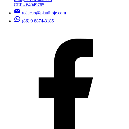
CEP - 64049765
redacao@piauihoje.com
(86) 9 8874-3185