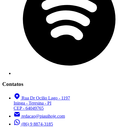
Contatos
Rua Dr Ocilio Lago - 1197
Ininga - Teresina - PI
CEP - 64049765
redacao@piauihoje.com
(86) 9 8874-3185