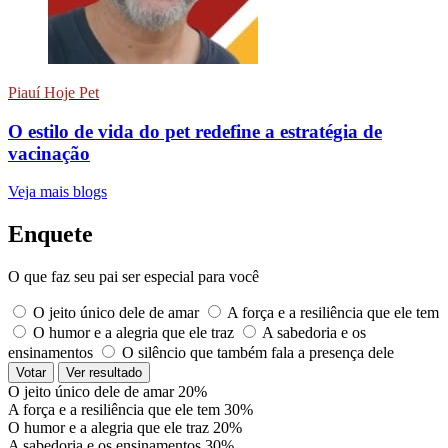
Piauí Hoje Pet
O estilo de vida do pet redefine a estratégia de
vacinação
Veja mais blogs
Enquete
O que faz seu pai ser especial para você
O jeito único dele de amar
A força e a resiliência que ele tem
O humor e a alegria que ele traz
A sabedoria e os
ensinamentos
O silêncio que também fala a presença dele
Votar
Ver resultado
O jeito único dele de amar
20%
A força e a resiliência que ele tem
30%
O humor e a alegria que ele traz
20%
A sabedoria e os ensinamentos
30%