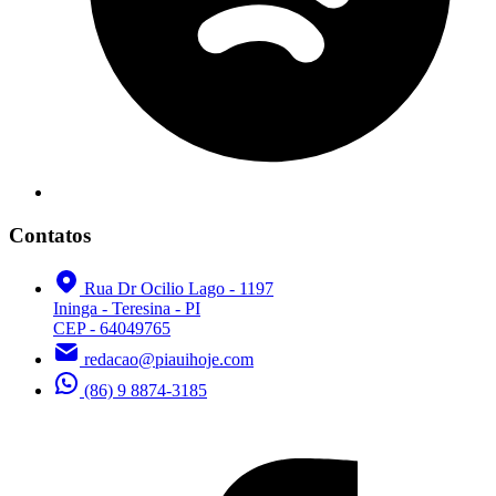
Contatos
Rua Dr Ocilio Lago - 1197
Ininga - Teresina - PI
CEP - 64049765
redacao@piauihoje.com
(86) 9 8874-3185