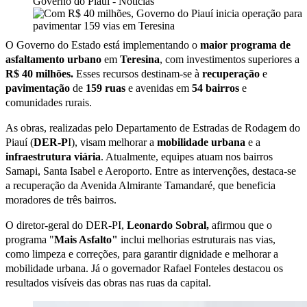
Governo do Piauí - Notícias
O Governo do Estado está implementando o
mai
or programa de
asfaltamento urbano
em
Teresina
, com investimentos superiores a
R
$
40 milhões.
Esses recursos destinam-se à
recuperação
e
pavimentação
de
159 ruas
e avenidas em
54
bairros
e
comunidades rurais.
As obras, realizadas pelo Departamento de Estradas de Rodagem do
Piauí (
DER-P
I), visam melhorar a
mobilidade urbana
e a
infraestrutura
viária
. Atualmente, equipes atuam nos bairros
Samapi, Santa Isabel e Aeroporto. Entre as intervenções, destaca-se
a recuperação da Avenida Almirante Tamandaré, que beneficia
moradores de três bairros.
O diretor-geral do DER-PI,
Leonardo Sobral,
afirmou que o
programa "
Mais Asfalto"
inclui melhorias estruturais nas vias,
como limpeza e correções, para garantir dignidade e melhorar a
mobilidade urbana. Já o governador Rafael Fonteles destacou os
resultados visíveis das obras nas ruas da capital.