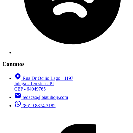
Contatos
Rua Dr Ocilio Lago - 1197
Ininga - Teresina - PI
CEP - 64049765
redacao@piauihoje.com
(86) 9 8874-3185