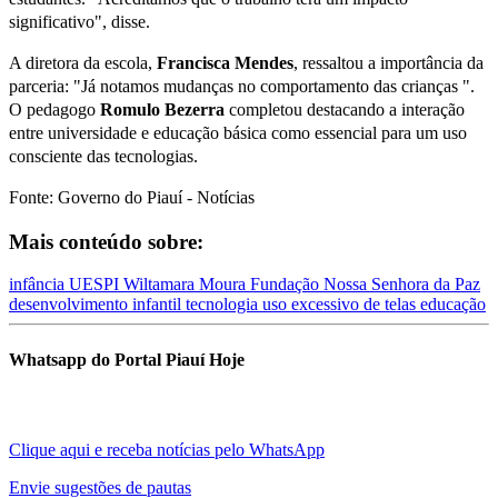
significativo", disse.
A diretora da escola,
Francisca Mendes
, ressaltou a importância da
parceria: "Já notamos mudanças no comportamento das crianças ".
O pedagogo
Romulo Bezerra
completou destacando a interação
entre universidade e educação básica como essencial para um uso
consciente das tecnologias.
Fonte: Governo do Piauí - Notícias
Mais conteúdo sobre:
infância
UESPI
Wiltamara Moura
Fundação Nossa Senhora da Paz
desenvolvimento infantil
tecnologia
uso excessivo de telas
educação
Whatsapp do Portal Piauí Hoje
Clique aqui e receba notícias pelo WhatsApp
Envie sugestões de pautas