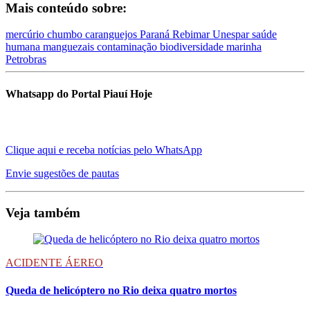
Mais conteúdo sobre:
mercúrio
chumbo
caranguejos
Paraná
Rebimar
Unespar
saúde
humana
manguezais
contaminação
biodiversidade marinha
Petrobras
Whatsapp do Portal Piauí Hoje
Clique aqui e receba notícias pelo WhatsApp
Envie sugestões de pautas
Veja também
ACIDENTE ÁEREO
Queda de helicóptero no Rio deixa quatro mortos