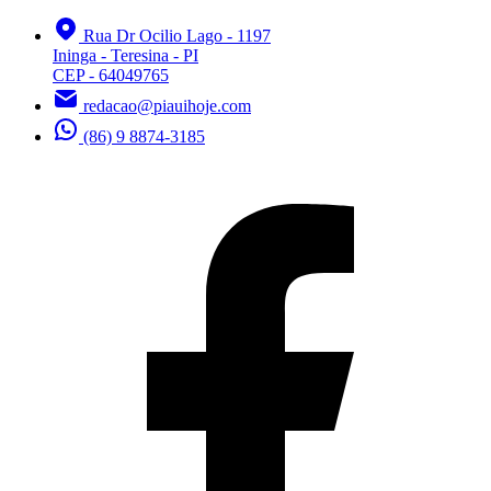
Rua Dr Ocilio Lago - 1197
Ininga - Teresina - PI
CEP - 64049765
redacao@piauihoje.com
(86) 9 8874-3185