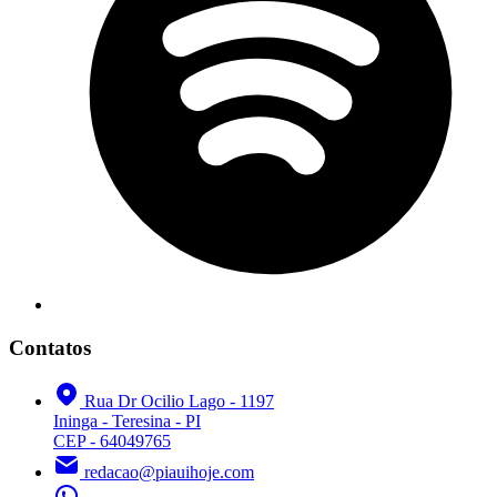
Contatos
Rua Dr Ocilio Lago - 1197
Ininga - Teresina - PI
CEP - 64049765
redacao@piauihoje.com