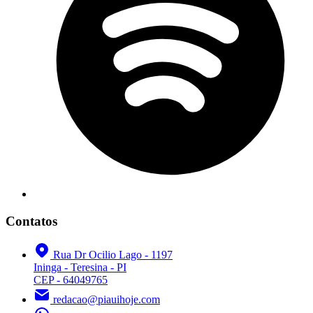
Contatos
Rua Dr Ocilio Lago - 1197
Ininga - Teresina - PI
CEP - 64049765
redacao@piauihoje.com