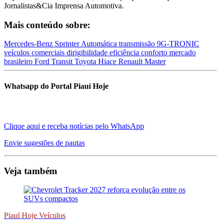
Jornalistas&Cia Imprensa Automotiva.
Mais conteúdo sobre:
Mercedes-Benz
Sprinter Automática
transmissão 9G-TRONIC
veículos comerciais
dirigibilidade
eficiência
conforto
mercado
brasileiro
Ford Transit
Toyota Hiace
Renault Master
Whatsapp do Portal Piauí Hoje
Clique aqui e receba notícias pelo WhatsApp
Envie sugestões de pautas
Veja também
Piauí Hoje Veículos