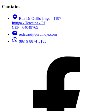
Contatos
Rua Dr Ocilio Lago - 1197
Ininga - Teresina - PI
CEP - 64049765
redacao@piauihoje.com
(86) 9 8874-3185