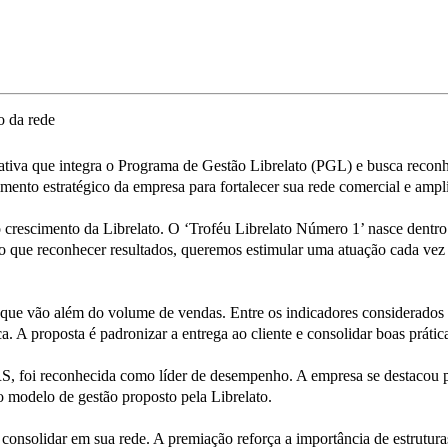
ciativa que integra o Programa de Gestão Librelato (PGL) e busca rec
nto estratégico da empresa para fortalecer sua rede comercial e amp
o crescimento da Librelato. O ‘Troféu Librelato Número 1’ nasce dentr
ue reconhecer resultados, queremos estimular uma atuação cada vez mai
ão que vão além do volume de vendas. Entre os indicadores considerados
. A proposta é padronizar a entrega ao cliente e consolidar boas práti
RS, foi reconhecida como líder de desempenho. A empresa se destacou p
ao modelo de gestão proposto pela Librelato.
consolidar em sua rede. A premiação reforça a importância de estrutur