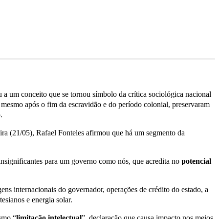
eu a um conceito que se tornou símbolo da crítica sociológica nacional
e, mesmo após o fim da escravidão e do período colonial, preservaram
.
ira (21/05), Rafael Fonteles afirmou que há um segmento da
insignificantes para um governo como nós, que acredita no
potencial
ens internacionais do governador, operações de crédito do estado, a
tesianos e energia solar.
smo “
limitação intelectual
”, declaração que causa impacto nos meios