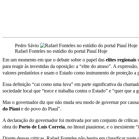
Pedro Sávio
Rafael Fonteles no estúdio do portal Piauí Hoje
Em um momento em que o debate sobre o papel das
elites regionais
v
para reagir às investidas da oposição: a “elite do atraso”. A express
valores predatórios e usam o Estado como instrumento de proteção a p
Essa definição “cai como uma luva” em parte significativa da chamada 
sociedade local que “torce e trabalha contra o Estado” e “quer que a g
Mas o governador diz que não muda seu modo de governar por causa d
do Piauí
e do povo do Piauí".
A declaração do governador foi motivada por um conjunto de críticas 
obra do
Porto de Luís Correia
, no litoral piauiense, e o inexistente
Diante dessas criticas, Rafael Fonteles não hesita em classificar parte