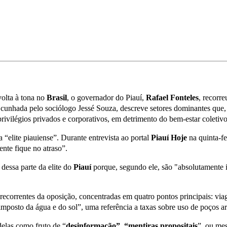
olta à tona no
Brasil
, o governador do Piauí,
Rafael Fonteles
, recorr
ão, cunhada pelo sociólogo Jessé Souza, descreve setores dominantes qu
rivilégios privados e corporativos, em detrimento do bem-estar coletivo
“elite piauiense”. Durante entrevista ao portal
Piauí Hoje
na quinta-fe
ente fique no atraso”.
essa parte da elite do
Piauí
porque, segundo ele, são "absolutamente 
recorrentes da oposição, concentradas em quatro pontos principais: viag
 “imposto da água e do sol”, uma referência a taxas sobre uso de poços ar
 delas como fruto de “
desinformação”, “mentiras propositais
”, ou me